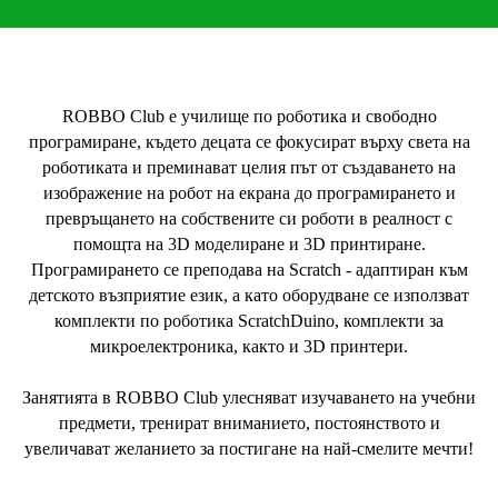
ROBBO Club е училище по роботика и свободно
програмиране, където децата се фокусират върху света на
роботиката и преминават целия път от създаването на
изображение на робот на екрана до програмирането и
превръщането на собствените си роботи в реалност с
помощта на 3D моделиране и 3D принтиране.
Програмирането се преподава на Scratch - адаптиран към
детското възприятие език, а като оборудване се използват
комплекти по роботика ScratchDuino, комплекти за
микроелектроника, както и 3D принтери.
Занятията в ROBBO Club улесняват изучаването на учебни
предмети, тренират вниманието, постоянството и
увеличават желанието за постигане на най-смелите мечти!