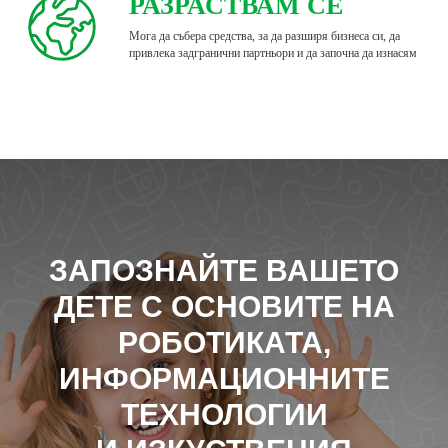
РАЗРАСТВАМ СЕ
Мога да събера средства, за да разширя бизнеса си, да
привлека задгранични партньори и да започна да изнасям
ЗАПОЗНАЙТЕ ВАШЕТО
ДЕТЕ С ОСНОВИТЕ НА
РОБОТИКАТА,
ИНФОРМАЦИОННИТЕ
ТЕХНОЛОГИИ