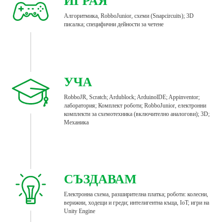
ИГРАЯ
Алгоритмика, RobboJunior, схеми (Snapcircuits); 3D
писалка; специфични дейности за четене
УЧА
RobboJR, Scratch; Ardublock; ArduinolDE; Appinventor;
лаборатория; Комплект роботи; RobboJunior, електронни
комплекти за схемотехника (включително аналогови); 3D;
Механика
СЪЗДАВАМ
Електронна схема, разширителна платка; роботи: колесни,
верижни, ходещи и греди; интелигентна къща, IoT; игри на
Unity Engine