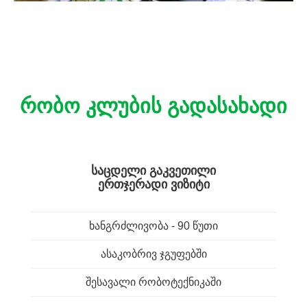
რობო კლუბის გადასახადი
ᲡᲐᲪᲓᲔᲚᲘ ᲒᲐᲙᲕᲔᲗᲘᲚᲘ
ᲔᲠᲗᲯᲔᲠᲐᲓᲘ ᲕᲘᲖᲘᲢᲘ
ხანგრძლივობა - 90 წუთი
ასაკობრივ ჯგუფებში
შესავალი რობოტექნიკაში