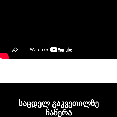
ᲡᲐᲪᲓᲔᲚ ᲒᲐᲙᲕᲔᲗᲘᲚᲖᲔ
ᲩᲐᲬᲔᲠᲐ