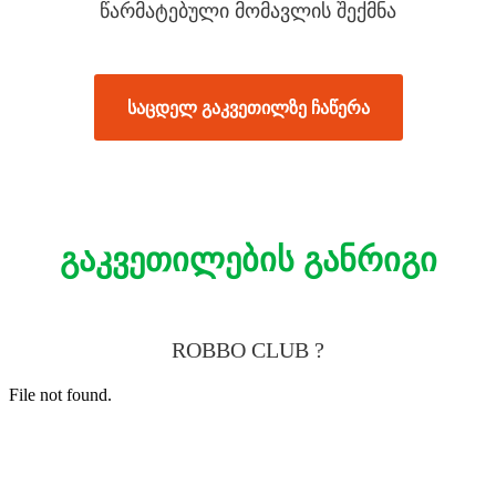
წარმატებული მომავლის შექმნა
ᲡᲐᲪᲓᲔᲚ ᲒᲐᲙᲕᲔᲗᲘᲚᲖᲔ ᲩᲐᲬᲔᲠᲐ
ᲒᲐᲙᲕᲔᲗᲘᲚᲔᲑᲘᲡ ᲒᲐᲜᲠᲘᲒᲘ
ROBBO CLUB ?