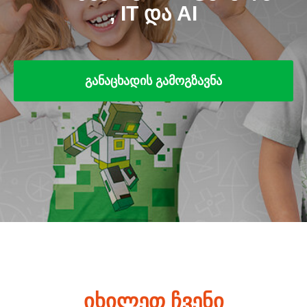
, IT ᲓᲐ AI
входит в международную сеть
кружков робототехники,
программирования и 3D печати.
განაცხადის გამოგზავნა
100 000+ детей, 35 стран, 150 клубов,
500+ школ с 2016 года
დეტალური
ინფორმაციისათვის
მოგვწერეთ ან დაგვირეკეთ
იხილეთ ჩვენი