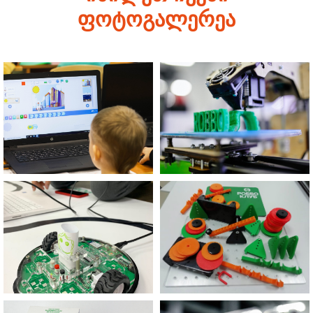
ფოტოგალერეა