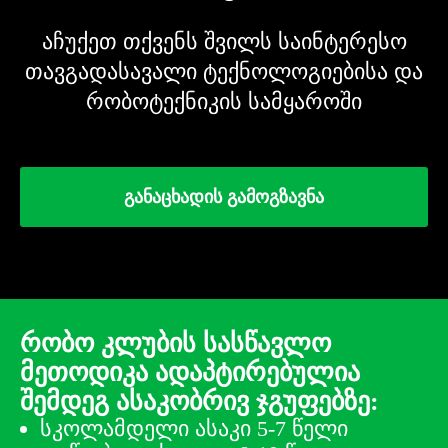
აჩუქეთ თქვენს შვილს საინტერესო
თავგადასავალი ტექნოლოგიებისა და
რობოტექნიკის სამყაროში
განაცხადის გამოგზავნა
ᲠᲝᲑᲝ ᲙᲚᲣᲑᲘᲡ ᲡᲐᲡᲬᲐᲕᲚᲝ
ᲛᲔᲗᲝᲓᲘᲙᲐ ᲐᲓᲐᲞᲢᲘᲠᲔᲑᲣᲚᲘᲐ
ᲨᲔᲛᲓᲔᲒ ᲐᲡᲐᲙᲝᲑᲠᲘᲕ ᲯᲒᲣᲤᲔᲑᲖᲔ:
სკოლამდელი ასაკი 5-7 წელი