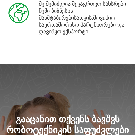
მე შემიძლია შევაგროვო სახსრები
ჩემი ბიზნესის
მასშტაბირებისათვის,მოვიძიო
საერთაშორისო პარტნიორები და
დავიწყო ექსპორტი.
ᲒᲐᲐᲪᲐᲜᲘᲗ ᲗᲥᲕᲔᲜᲡ ᲑᲐᲕᲨᲕᲡ
ROBBO CLUB ᲗᲑᲘᲚᲘᲡᲘ,
ᲠᲝᲑᲝᲢᲔᲥᲜᲘᲙᲘᲡ ᲡᲐᲤᲣᲫᲕᲚᲔᲑᲘ
ᲡᲐᲑᲣᲠᲗᲐᲚᲝ, ᲞᲔᲙᲘᲜᲘᲡ ᲒᲐᲛᲖ. 34