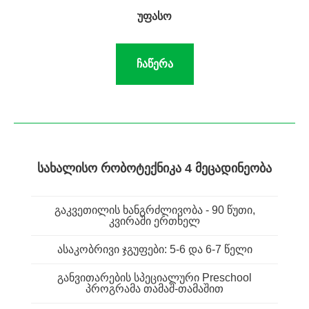
უფასო
ჩაწერა
ᲡᲐᲮᲐᲚᲘᲡᲝ ᲠᲝᲑᲝᲢᲔᲥᲜᲘᲙᲐ 4 ᲛᲔᲪᲐᲓᲘᲜᲔᲝᲑᲐ
გაკვეთილის ხანგრძლივობა - 90 წუთი,
კვირაში ერთხელ
ასაკობრივი ჯგუფები: 5-6 და 6-7 წელი
განვითარების სპეციალური Preschool
პროგრამა თამაშ-თამაშით